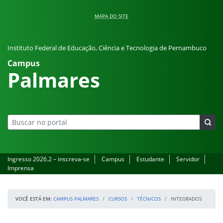
Pular para o conteúdo
MAPA DO SITE
Instituto Federal de Educação, Ciência e Tecnologia de Pernambuco
Campus
Palmares
Ingresso 2026.2 – inscreva-se
Campus
Estudante
Servidor
Imprensa
VOCÊ ESTÁ EM:
CAMPUS PALMARES
CURSOS
TÉCNICOS
INTEGRADOS