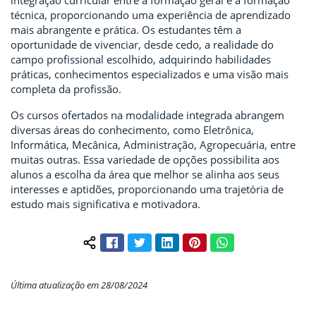
integração curricular entre a formação geral e a formação
técnica, proporcionando uma experiência de aprendizado
mais abrangente e prática. Os estudantes têm a
oportunidade de vivenciar, desde cedo, a realidade do
campo profissional escolhido, adquirindo habilidades
práticas, conhecimentos especializados e uma visão mais
completa da profissão.
Os cursos ofertados na modalidade integrada abrangem
diversas áreas do conhecimento, como Eletrônica,
Informática, Mecânica, Administração, Agropecuária, entre
muitas outras. Essa variedade de opções possibilita aos
alunos a escolha da área que melhor se alinha aos seus
interesses e aptidões, proporcionando uma trajetória de
estudo mais significativa e motivadora.
Facebook
Twitter
LinkedIn
Pinterest
WhatsApp
Compartilhar conteúdo:
Última atualização em 28/08/2024
Início do rodapé
Fim do conteúdo