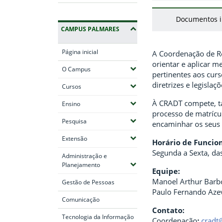
Documentos i
CAMPUS PALMARES
Página inicial
A Coordenação de Re
orientar e aplicar m
(Expandir submenus)
O Campus
pertinentes aos cur
diretrizes e legisla
(Expandir submenus)
Cursos
À CRADT compete, ta
(Expandir submenus)
Ensino
processo de matrícul
(Expandir submenus)
Pesquisa
encaminhar os seus r
(Expandir submenus)
Extensão
Horário de Funci
Segunda a Sexta, da
Administração e
(Expandir submenus)
Planejamento
Equipe:
Manoel Arthur Barb
Gestão de Pessoas
Paulo Fernando Aze
Comunicação
Contato:
Tecnologia da Informação
Coordenação
:
cradt