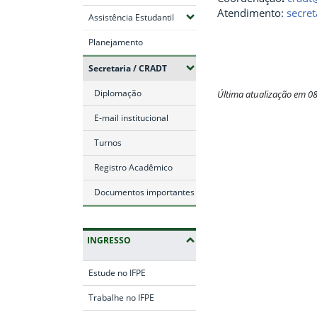
Atendimento:
secre
(Expandir submenus)
Assistência Estudantil
Planejamento
(Expandir submenus)
Secretaria / CRADT
Diplomação
Última atualização em 0
E-mail institucional
Fim do conteúdo
Turnos
Registro Acadêmico
Documentos importantes
INGRESSO
Estude no IFPE
Trabalhe no IFPE