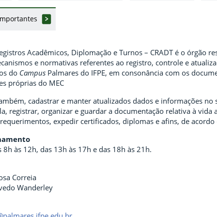
mportantes
gistros Acadêmicos, Diplomação e Turnos – CRADT é o órgão resp
ecanismos e normativas referentes ao registro, controle e atuali
sos do
Campus
Palmares do IFPE, em consonância com os docume
ções próprias do MEC
mbém, cadastrar e manter atualizados dados e informações no 
a, registrar, organizar e guardar a documentação relativa à vida
equerimentos, expedir certificados, diplomas e afins, de acordo 
onamento
s 8h às 12h, das 13h às 17h e das 18h às 21h.
osa Correia
vedo Wanderley
@palmares.ifpe.edu.br