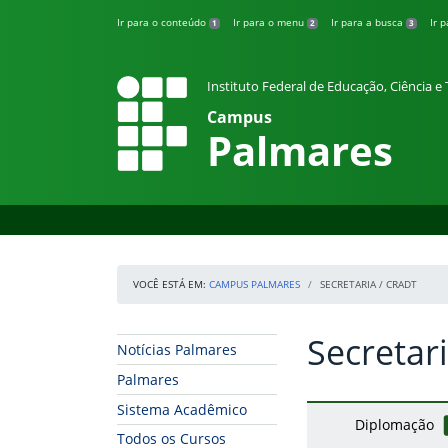
Pular para o conteúdo
Ir para o conteúdo
Ir para o menu
Ir para a busca
Ir 
1
2
3
Instituto Federal de Educação, Ciência 
Campus
Palmares
VOCÊ ESTÁ EM:
CAMPUS PALMARES
SECRETARIA / CRADT
Secretar
Início da navegação
Início do conteúdo
Notícias Palmares
Palmares
Sistema Acadêmico
Diplomação
Todos os Cursos