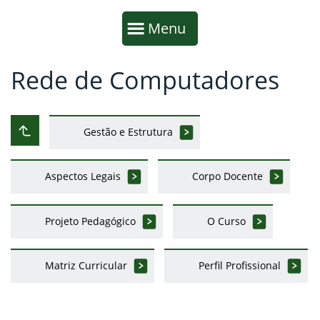
Início da navegação
Mostrar
Menu
Rede de Computadores
Fim da navegação
Início do conteúdo
Gestão e Estrutura
Subir ao nível anterior
Aspectos Legais
Corpo Docente
Projeto Pedagógico
O Curso
Matriz Curricular
Perfil Profissional