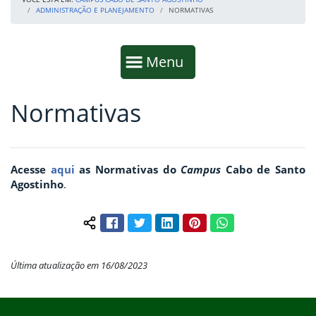
ADMINISTRAÇÃO E PLANEJAMENTO
NORMATIVAS
Início da navegação
Mostrar
Menu
Normativas
Fim da navegação
Início do conteúdo
Acess
e
aqui
as
Normativas
do
Campus
Cabo de Santo
Agostinho
.
Facebook
Twitter
LinkedIn
Pinterest
WhatsApp
Compartilhar conteúdo:
Última atualização em 16/08/2023
Início do rodapé
Fim do conteúdo