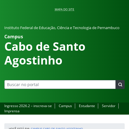
Pular para o conteúdo
MAPA DO SITE
Instituto Federal de Educação, Ciência e Tecnologia de Pernambuco
Campus
Cabo de Santo
Agostinho
Ingresso 2026.2 – inscreva-se
Campus
Estudante
Servidor
Imprensa
VOCÊ ESTÁ EM:
CAMPUS CABO DE SANTO AGOSTINHO