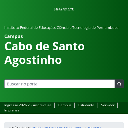
Pular para o conteúdo
MAPA DO SITE
Instituto Federal de Educação, Ciência e Tecnologia de Pernambuco
Campus
Cabo de Santo
Agostinho
Ingresso 2026.2 – inscreva-se
Campus
Estudante
Servidor
Imprensa
VOCÊ ESTÁ EM:
CAMPUS CABO DE SANTO AGOSTINHO
PESQUISA