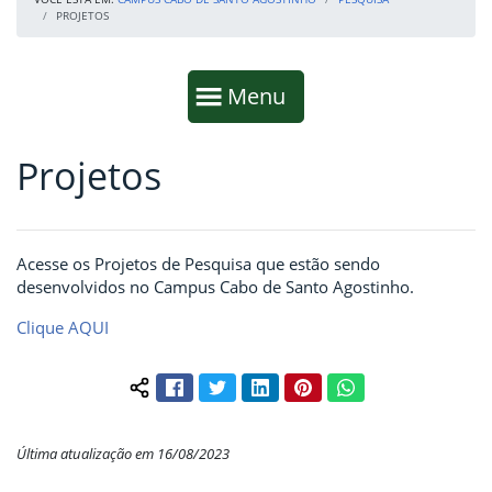
PROJETOS
Início da navegação
Mostrar
Menu
Projetos
Fim da navegação
Início do conteúdo
Acesse os Projetos de Pesquisa que estão sendo
desenvolvidos no Campus Cabo de Santo Agostinho.
Clique AQUI
Facebook
Twitter
LinkedIn
Pinterest
WhatsApp
Compartilhar conteúdo:
Última atualização em 16/08/2023