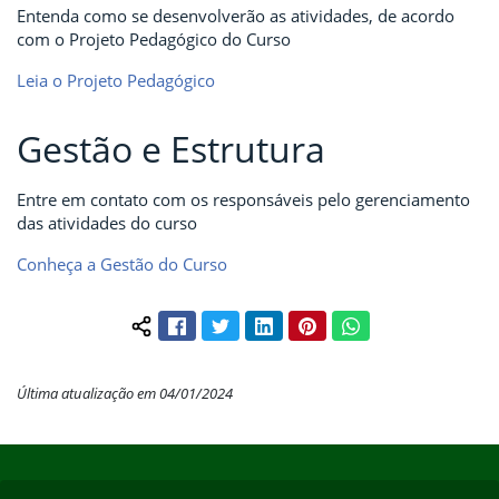
Entenda como se desenvolverão as atividades, de acordo
com o Projeto Pedagógico do Curso
Leia o Projeto Pedagógico
Gestão e Estrutura
Entre em contato com os responsáveis pelo gerenciamento
das atividades do curso
Conheça a Gestão do Curso
Facebook
Twitter
LinkedIn
Pinterest
WhatsApp
Compartilhar conteúdo:
Última atualização em 04/01/2024
Início do rodapé
Fim do conteúdo