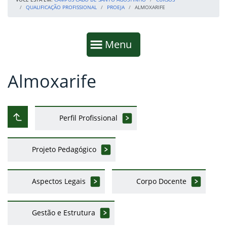
QUALIFICAÇÃO PROFISSIONAL
PROEJA
ALMOXARIFE
Início da navegação
Mostrar
Menu
Almoxarife
Fim da navegação
Início do conteúdo
Perfil Profissional
Subir ao nível anterior
Projeto Pedagógico
Aspectos Legais
Corpo Docente
Gestão e Estrutura