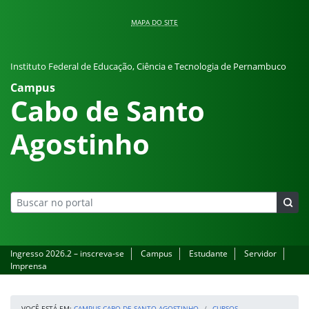
Pular para o conteúdo
MAPA DO SITE
Instituto Federal de Educação, Ciência e Tecnologia de Pernambuco
Campus
Cabo de Santo
Agostinho
Ingresso 2026.2 – inscreva-se
Campus
Estudante
Servidor
Imprensa
VOCÊ ESTÁ EM:
CAMPUS CABO DE SANTO AGOSTINHO
CURSOS