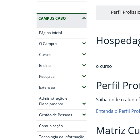
Perfil Profissi
CAMPUS CABO
Página inicial
Hospeda
(Expandir submenus)
O Campus
(Expandir submenus)
Cursos
(Expandir submenus)
o curso
Ensino
(Expandir submenus)
Pesquisa
Perfil Pro
(Expandir submenus)
Extensão
Administração e
Saiba onde o aluno f
(Expandir submenus)
Planejamento
Entenda o Perfil Prof
(Expandir submenus)
Gestão de Pessoas
Comunicação
Matriz Cu
Tecnologia da Informação