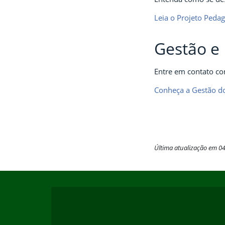
Leia o Projeto Peda
Gestão e 
Entre em contato co
Conheça a Gestão d
Última atualização em 0
Início do rodapé
Fim do conteúdo