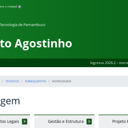
para o rodapé
4
e Tecnologia de Pernambuco
to Agostinho
Ingresso 2026.2 – inscr
TÉCNICOS
SUBSEQUENTES
HOSPEDAGEM
agem
tos Legais
Gestão e Estrutura
Projeto
erior