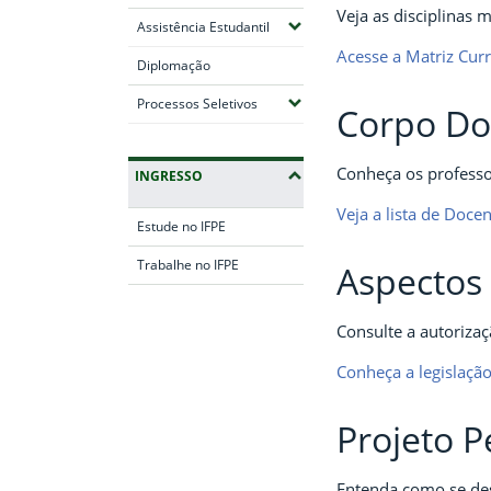
Veja as disciplinas 
(Expandir submenus)
Assistência Estudantil
Acesse a Matriz Curr
Diplomação
(Expandir submenus)
Processos Seletivos
Corpo Do
Conheça os professor
INGRESSO
Veja a lista de Doce
Estude no IFPE
Trabalhe no IFPE
Aspectos 
Fim da navegação
Consulte a autorizaç
Conheça a legislaçã
Projeto 
Entenda como se des