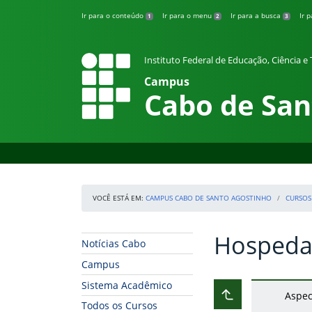
Pular para o conteúdo
Ir para o conteúdo
Ir para o menu
Ir para a busca
Ir 
1
2
3
Instituto Federal de Educação, Ciência 
Campus
Cabo de San
VOCÊ ESTÁ EM:
CAMPUS CABO DE SANTO AGOSTINHO
CURSOS
Hosped
Início da navegação
Início do conteúdo
Notícias Cabo
Campus
Sistema Acadêmico
Aspec
Subir ao nível ant
Todos os Cursos