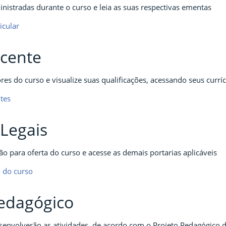
ministradas durante o curso e leia as suas respectivas ementas
icular
cente
es do curso e visualize suas qualificações, acessando seus currí
ntes
Legais
ão para oferta do curso e acesse as demais portarias aplicáveis
o do curso
Pedagógico
envolverão as atividades, de acordo com o Projeto Pedagógico 