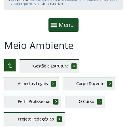
SUBSEQUENTES
MEIO AMBIENTE
Início da navegação
Mostrar
Menu
Meio Ambiente
Fim da navegação
Início do conteúdo
Gestão e Estrutura
Subir ao nível anterior
Aspectos Legais
Corpo Docente
Perfil Profissional
O Curso
Projeto Pedagógico