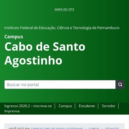
Pular para o conteúdo
MAPA DO SITE
Instituto Federal de Educação, Ciência e Tecnologia de Pernambuco
Campus
Cabo de Santo
Agostinho
Ingresso 2026.2 – inscreva-se
Campus
Estudante
Servidor
Imprensa
VOCÊ ESTÁ EM:
CAMPUS CABO DE SANTO AGOSTINHO
CURSOS
TÉCNICOS