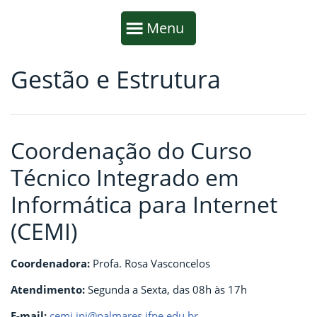
Início da navegação
Mostrar
Menu
Gestão e Estrutura
Fim da navegação
Início do conteúdo
Coordenação do Curso
Técnico Integrado em
Informática para Internet
(CEMI)
Coordenadora:
Profa. Rosa Vasconcelos
Atendimento:
Segunda a Sexta, das 08h às 17h
E-mail:
cemi.ipi@palmares.ifpe.edu.br