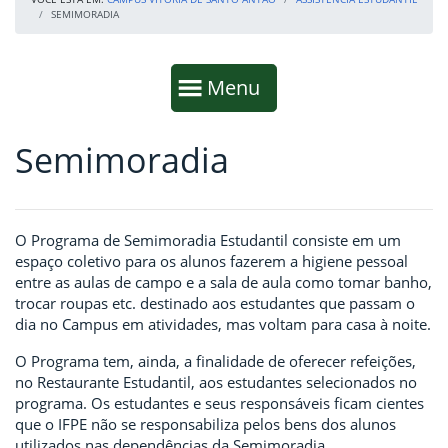
SEMIMORADIA
Início da navegação
Mostrar
Menu
Semimoradia
Fim da navegação
Início do conteúdo
O Programa de Semimoradia Estudantil consiste em um
espaço coletivo para os alunos fazerem a higiene pessoal
entre as aulas de campo e a sala de aula como tomar banho,
trocar roupas etc. destinado aos estudantes que passam o
dia no Campus em atividades, mas voltam para casa à noite.
O Programa tem, ainda, a finalidade de oferecer refeições,
no Restaurante Estudantil, aos estudantes selecionados no
programa. Os estudantes e seus responsáveis ficam cientes
que o IFPE não se responsabiliza pelos bens dos alunos
utilizados nas dependências da Semimoradia.