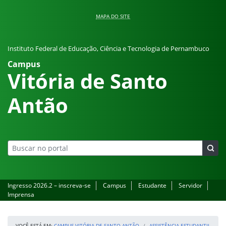
Pular para o conteúdo
MAPA DO SITE
Instituto Federal de Educação, Ciência e Tecnologia de Pernambuco
Campus
Vitória de Santo
Antão
Ingresso 2026.2 – inscreva-se
Campus
Estudante
Servidor
Imprensa
VOCÊ ESTÁ EM:
CAMPUS VITÓRIA DE SANTO ANTÃO
ASSISTÊNCIA ESTUDANTIL