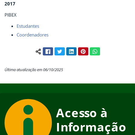
2017
PIBEX
Estudantes
Coordenadores
Facebook
Twitter
LinkedIn
Pinterest
WhatsApp
Compartilhar conteúdo:
Última atualização em 06/10/2025
Início do rodapé
Fim do conteúdo