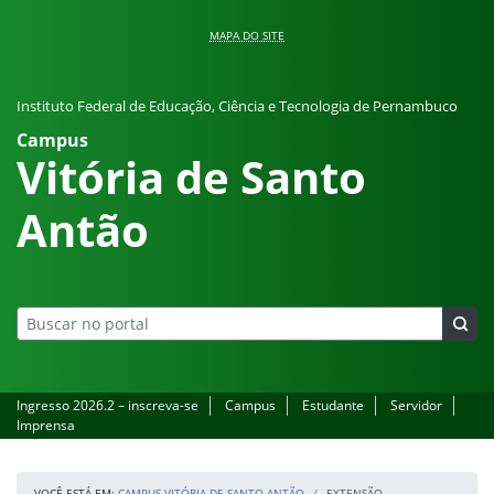
Pular para o conteúdo
MAPA DO SITE
Instituto Federal de Educação, Ciência e Tecnologia de Pernambuco
Campus
Vitória de Santo
Antão
Ingresso 2026.2 – inscreva-se
Campus
Estudante
Servidor
Imprensa
VOCÊ ESTÁ EM:
CAMPUS VITÓRIA DE SANTO ANTÃO
EXTENSÃO