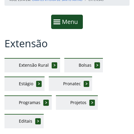
Início da navegação
Mostrar
Menu
Extensão
Fim da navegação
Início do conteúdo
Extensão Rural
Bolsas
Estágio
Pronatec
Programas
Projetos
Editais