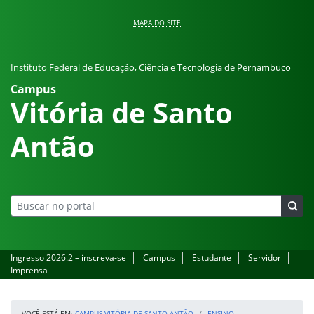
Pular para o conteúdo
MAPA DO SITE
Instituto Federal de Educação, Ciência e Tecnologia de Pernambuco
Campus
Vitória de Santo
Antão
Ingresso 2026.2 – inscreva-se
Campus
Estudante
Servidor
Imprensa
VOCÊ ESTÁ EM:
CAMPUS VITÓRIA DE SANTO ANTÃO
ENSINO