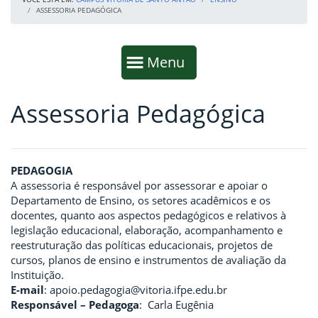
ASSESSORIA PEDAGÓGICA
Início da navegação
Mostrar
Menu
Assessoria Pedagógica
Fim da navegação
Início do conteúdo
PEDAGOGIA
A assessoria é responsável por assessorar e apoiar o
Departamento de Ensino, os setores acadêmicos e os
docentes, quanto aos aspectos pedagógicos e relativos à
legislação educacional, elaboração, acompanhamento e
reestruturação das políticas educacionais, projetos de
cursos, planos de ensino e instrumentos de avaliação da
Instituição.
E-mail
: apoio.pedagogia@vitoria.ifpe.edu.br
Responsável – Pedagoga
: Carla Eugênia