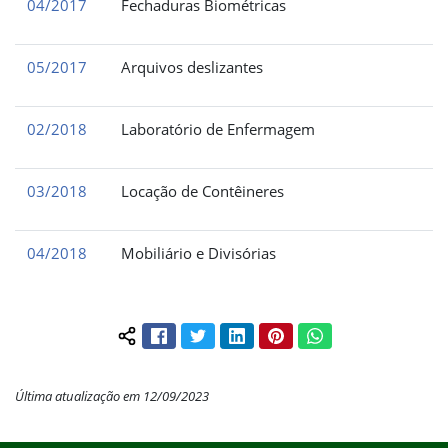
04/2017
Fechaduras Biométricas
05/2017
Arquivos deslizantes
02/2018
Laboratório de Enfermagem
03/2018
Locação de Contêineres
04/2018
Mobiliário e Divisórias
Facebook
Twitter
LinkedIn
Pinterest
WhatsApp
Compartilhar conteúdo:
Última atualização em 12/09/2023
Início do rodapé
Fim do conteúdo