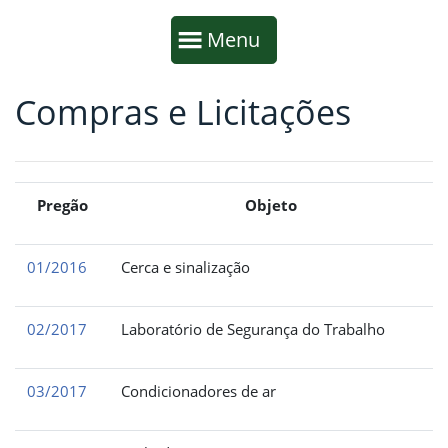
Início da navegação
Mostrar
Menu
Compras e Licitações
Fim da navegação
Início do conteúdo
Pregão
Objeto
01/2016
Cerca e sinalização
02/2017
Laboratório de Segurança do Trabalho
03/2017
Condicionadores de ar