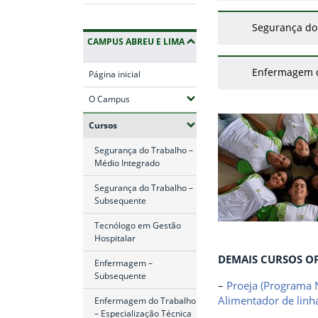
Segurança do
CAMPUS ABREU E LIMA
Enfermagem do
Página inicial
(Expandir submenus)
O Campus
(Expandir submenus)
Cursos
Segurança do Trabalho –
Médio Integrado
Segurança do Trabalho –
Subsequente
Tecnólogo em Gestão
Hospitalar
DEMAIS CURSOS O
Enfermagem –
Subsequente
–
Proeja (Programa N
Alimentador de linh
Enfermagem do Trabalho
– Especialização Técnica