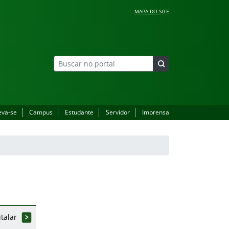
MAPA DO SITE
eva-se
Campus
Estudante
Servidor
Imprensa
talar