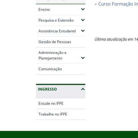
–
Curso Formação In
(Expandir submenus)
Ensino
(Expandir submenus)
Pesquisa e Extensão
(Expandir submenus)
Assistência Estudantil
Última atualização em 1
Gestão de Pessoas
Fim do conteúdo
Administração e
(Expandir submenus)
Planejamento
Comunicação
INGRESSO
Estude no IFPE
Trabalhe no IFPE
Início do rodapé
Fim da navegação