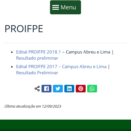
Início da navegação
Mostrar
Menu
PROIFPE
Fim da navegação
Início do conteúdo
Edital PROIFPE 2018.1
– Campus Abreu e Lima |
Resultado preliminar
Edital PROIFPE 2017 – Campus Abreu e Lima
|
Resultado Preliminar
Facebook
Twitter
LinkedIn
Pinterest
WhatsApp
Compartilhar conteúdo:
Última atualização em 12/09/2023
Início do rodapé
Fim do conteúdo