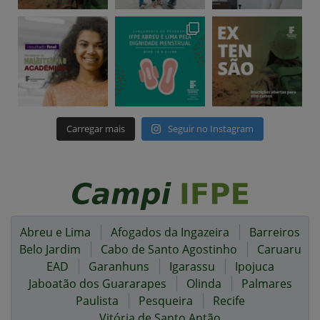
Carregar mais
Seguir no Instagram
Abreu e Lima
Afogados da Ingazeira
Barreiros
Belo Jardim
Cabo de Santo Agostinho
Caruaru
EAD
Garanhuns
Igarassu
Ipojuca
Jaboatão dos Guararapes
Olinda
Palmares
Paulista
Pesqueira
Recife
Vitória de Santo Antão