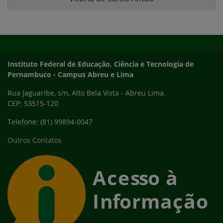
Início do rodapé
Fim do conteúdo
Instituto Federal de Educação, Ciência e Tecnologia de
Pernambuco - Campus Abreu e Lima
Rua Jaguaribe, s/n, Alto Bela Vista - Abreu Lima.
CEP: 53515-120
Telefone: (81) 99894-0047
Outros Contatos