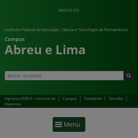
Pular para o conteúdo
modal-check
MAPA DO SITE
Instituto Federal de Educação, Ciência e Tecnologia de Pernambuco
Campus
Abreu e Lima
Ingresso 2026.2 – inscreva-se
Campus
Estudante
Servidor
Imprensa
Início da navegação
Mostrar
Menu