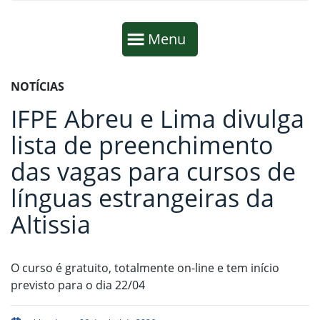
Início da navegação
Mostrar
Menu
Fim da navegação
Início do conteúdo
NOTÍCIAS
IFPE Abreu e Lima divulga
lista de preenchimento
das vagas para cursos de
línguas estrangeiras da
Altissia
O curso é gratuito, totalmente on-line e tem início
previsto para o dia 22/04