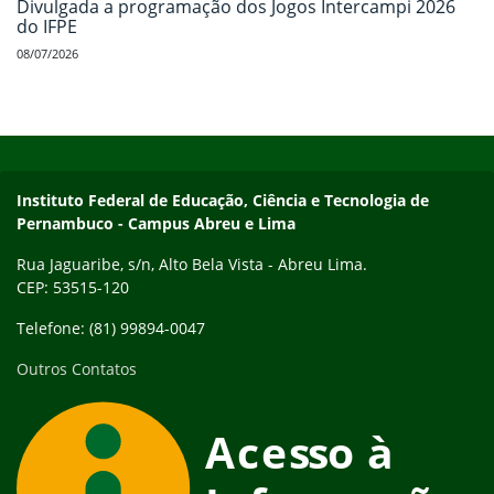
Divulgada a programação dos Jogos Intercampi 2026
do IFPE
08/07/2026
Início do rodapé
Fim do conteúdo
Instituto Federal de Educação, Ciência e Tecnologia de
Pernambuco - Campus Abreu e Lima
Rua Jaguaribe, s/n, Alto Bela Vista - Abreu Lima.
CEP: 53515-120
Telefone: (81) 99894-0047
Outros Contatos