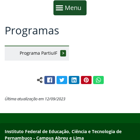
Início da navegação
Mostrar
Menu
Programas
Fim da navegação
Início do conteúdo
Programa PartiuIF
Facebook
Twitter
LinkedIn
Pinterest
WhatsApp
Compartilhar conteúdo:
Última atualização em 12/09/2023
Início do rodapé
Fim do conteúdo
Instituto Federal de Educação, Ciência e Tecnologia de
Pernambuco - Campus Abreu e Lima