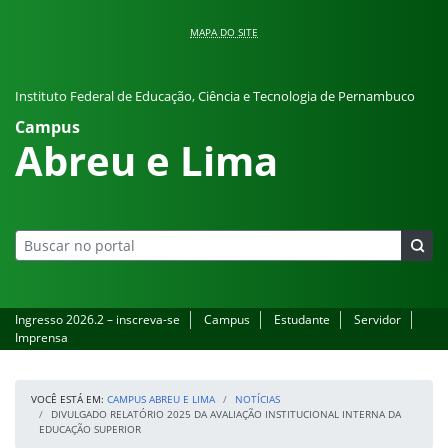
Pular para o conteúdo
MAPA DO SITE
Instituto Federal de Educação, Ciência e Tecnologia de Pernambuco
Campus
Abreu e Lima
Ingresso 2026.2 – inscreva-se
Campus
Estudante
Servidor
Imprensa
VOCÊ ESTÁ EM:
CAMPUS ABREU E LIMA
NOTÍCIAS
DIVULGADO RELATÓRIO 2025 DA AVALIAÇÃO INSTITUCIONAL INTERNA DA
EDUCAÇÃO SUPERIOR