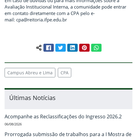
Em caso de dúvidas ou para mais informações sobre a
Avaliação Institucional Interna, a comunidade pode entrar
em contato diretamente com a CPA pelo e-
mail: cpa@reitoria.ifpe.edu.br
Facebook
Twitter
LinkedIn
Pinterest
WhatsApp
Compartilhar conteúdo:
Campus Abreu e LIma
CPA
Últimas Notícias
Acompanhe as Reclassificações do Ingresso 2026.2
06/08/2026
Prorrogada submissão de trabalhos para a I Mostra de