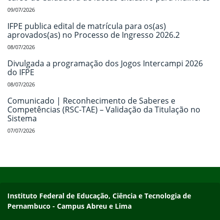
09/07/2026
IFPE publica edital de matrícula para os(as)
aprovados(as) no Processo de Ingresso 2026.2
08/07/2026
Divulgada a programação dos Jogos Intercampi 2026
do IFPE
08/07/2026
Comunicado | Reconhecimento de Saberes e
Competências (RSC-TAE) – Validação da Titulação no
Sistema
07/07/2026
Início do rodapé
Fim do conteúdo
Instituto Federal de Educação, Ciência e Tecnologia de
Pernambuco - Campus Abreu e Lima