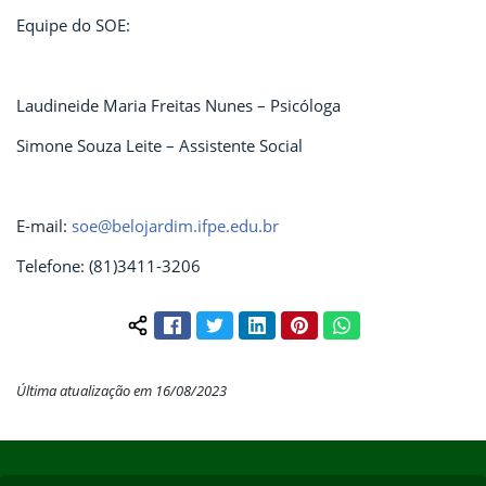
Equipe do SOE:
Laudineide Maria Freitas Nunes – Psicóloga
Simone Souza Leite
– Assistente Social
E-mail:
soe@belojardim.ifpe.edu.br
Telefone: (81)3411-3206
Facebook
Twitter
LinkedIn
Pinterest
WhatsApp
Compartilhar conteúdo:
Última atualização em 16/08/2023
Início do rodapé
Fim do conteúdo