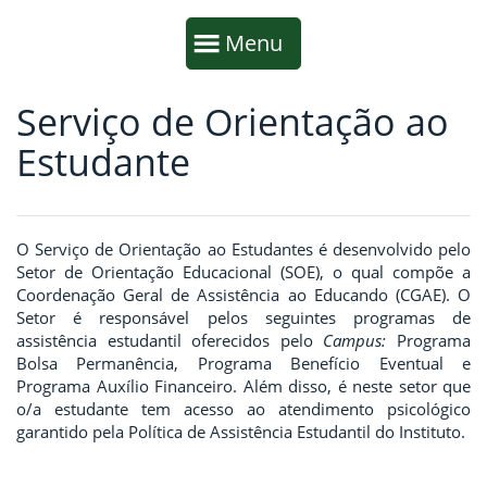
Início da navegação
Mostrar
Menu
Serviço de Orientação ao
Fim da navegação
Início do conteúdo
Estudante
O
S
erviço de Orientação ao Estudantes é desenvolvido pelo
S
etor de Orientação Educacional (SOE),
o qual compõe
a
Coordenação Geral de Assistência ao Educando
(CGAE).
O
S
etor
é
responsável pelos
seguintes
programas de
assistência estudantil oferecidos pelo
Campus:
Programa
Bolsa Permanência,
Programa
Benefício Eventual
e
Programa
Auxílio Financeiro
.
Além disso,
é neste setor que
o/
a
estudante tem acesso
ao atendimento psicológico
garantido pela
P
olítica de
A
ssistência
E
studantil do I
nstituto
.