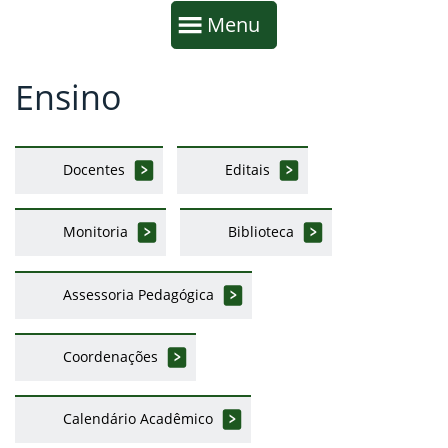
Início da navegação
Mostrar
Menu
Ensino
Fim da navegação
Início do conteúdo
Docentes
Editais
Monitoria
Biblioteca
Assessoria Pedagógica
Coordenações
Calendário Acadêmico