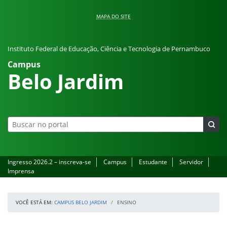
Pular para o conteúdo
MAPA DO SITE
Instituto Federal de Educação, Ciência e Tecnologia de Pernambuco
Campus
Belo Jardim
Ingresso 2026.2 – inscreva-se
Campus
Estudante
Servidor
Imprensa
VOCÊ ESTÁ EM:
CAMPUS BELO JARDIM
ENSINO