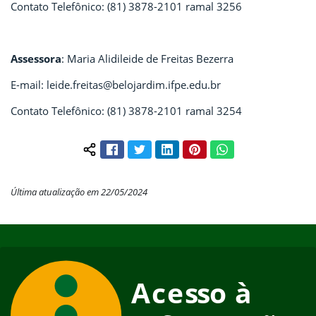
Contato Telefônico: (81) 3878-2101 ramal 3256
Assessora
: Maria Alidileide de Freitas Bezerra
E-mail: leide.freitas@belojardim.ifpe.edu.br
Contato Telefônico: (81) 3878-2101 ramal 3254
Facebook
Twitter
LinkedIn
Pinterest
WhatsApp
Compartilhar conteúdo:
Última atualização em 22/05/2024
Início do rodapé
Fim do conteúdo