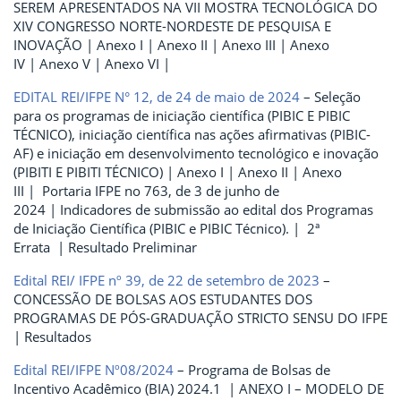
SEREM APRESENTADOS NA VII MOSTRA TECNOLÓGICA DO
XIV CONGRESSO NORTE-NORDESTE DE PESQUISA E
INOVAÇÃO | Anexo I | Anexo II | Anexo III | Anexo
IV | Anexo V | Anexo VI |
EDITAL REI/IFPE N° 12, de 24 de maio de 2024
– Seleção
para os programas de iniciação científica (PIBIC E PIBIC
TÉCNICO), iniciação científica nas ações afirmativas (PIBIC-
AF) e iniciação em desenvolvimento tecnológico e inovação
(PIBITI E PIBITI TÉCNICO) | Anexo I | Anexo II | Anexo
III | Portaria IFPE no 763, de 3 de junho de
2024 | Indicadores de submissão ao edital dos Programas
de Iniciação Científica (PIBIC e PIBIC Técnico). | 2ª
Errata | Resultado Preliminar
Edital REI/ IFPE nº 39, de 22 de setembro de 2023
–
CONCESSÃO DE BOLSAS AOS ESTUDANTES DOS
PROGRAMAS DE PÓS-GRADUAÇÃO STRICTO SENSU DO IFPE
| Resultados
Edital REI/IFPE Nº08/2024
– Programa de Bolsas de
Incentivo Acadêmico (BIA) 2024.1 | ANEXO I – MODELO DE