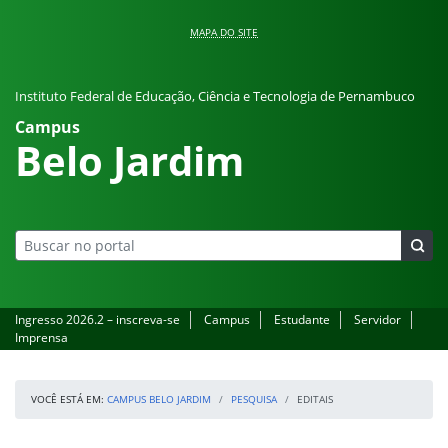
Pular para o conteúdo
MAPA DO SITE
Instituto Federal de Educação, Ciência e Tecnologia de Pernambuco
Campus
Belo Jardim
Ingresso 2026.2 – inscreva-se
Campus
Estudante
Servidor
Imprensa
VOCÊ ESTÁ EM:
CAMPUS BELO JARDIM
PESQUISA
EDITAIS