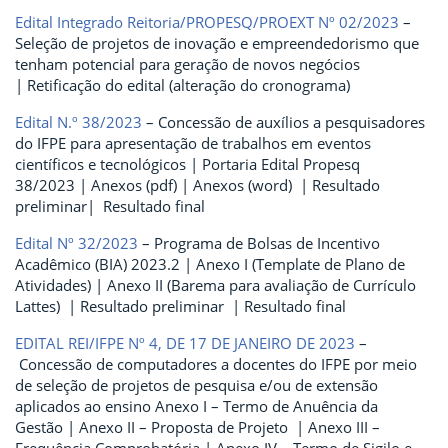
Edital Integrado Reitoria/PROPESQ/PROEXT Nº 02/2023
–
Seleção de projetos de inovação e empreendedorismo que
tenham potencial para geração de novos negócios
| Retificação do edital (alteração do cronograma)
Edital N.º 38/2023
– Concessão de auxílios a pesquisadores
do IFPE para apresentação de trabalhos em eventos
científicos e tecnológicos | Portaria Edital Propesq
38/2023 | Anexos (pdf) | Anexos (word) | Resultado
preliminar| Resultado final
Edital Nº 32/2023
– Programa de Bolsas de Incentivo
Acadêmico (BIA) 2023.2 | Anexo I (Template de Plano de
Atividades) | Anexo II (Barema para avaliação de Currículo
Lattes) | Resultado preliminar | Resultado final
EDITAL REI/IFPE Nº 4, DE 17 DE JANEIRO DE 2023
–
Concessão de computadores a docentes do IFPE por meio
de seleção de projetos de pesquisa e/ou de extensão
aplicados ao ensino Anexo I – Termo de Anuência da
Gestão | Anexo II – Proposta de Projeto | Anexo III –
Frequência Comprobatória | Anexo IV – Termo de Sigilo e