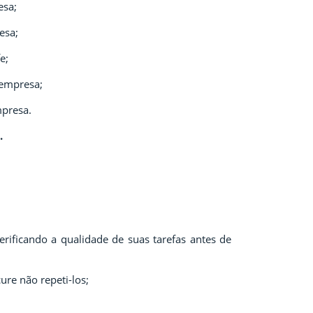
esa;
esa;
e;
 empresa;
mpresa.
.
verificando a qualidade de suas tarefas antes de
ure não repeti-los;