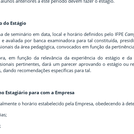
 alunos anteriores a este período devem fazer o estágio.
o do Estágio
a de seminário em data, local e horário definidos pelo IFPE
Cam
e avaliada por banca examinadora para tal constituída, presid
ssionais da área pedagógica, convocados em função da pertinênci
a, em função da relevância da experiência do estágio e da 
sionais pertinentes, dará um parecer aprovando o estágio ou 
os, dando recomendações específicas para tal.
no Estagiário para com a Empresa
ralmente o horário estabelecido pela Empresa, obedecendo à det
ias;
;