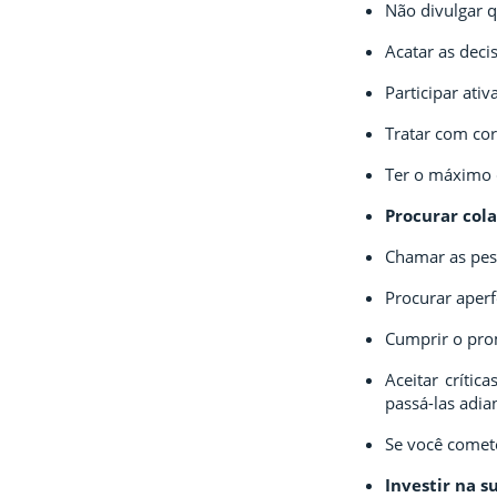
Não divulgar q
Acatar as dec
Participar ati
Tratar com cor
Ter o máximo 
Procurar col
Chamar as pes
Procurar aper
Cumprir o prom
Aceitar crític
passá-las adia
Se você comete
Investir na s