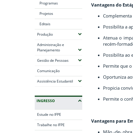
Programas
Vantagens do Está
Projetos
Complementa a
Editais
Possibilita a 
(Expandir submenus)
Produção
Atenua o impac
recém-formad
Administração e
(Expandir submenus)
Planejamento
Possibilita ao
(Expandir submenus)
Gestão de Pessoas
Permite que o 
Comunicação
Oportuniza ao
(Expandir submenus)
Assistência Estudantil
Propicia conv
Permite o conh
INGRESSO
Estude no IFPE
Vantagens para Em
Trabalhe no IFPE
Mão -de- obra 