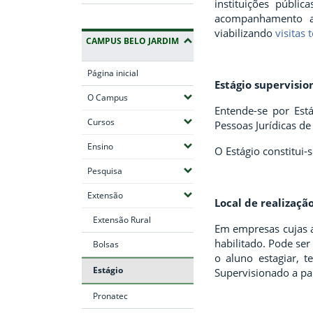
instituições públi
acompanhamento ad
viabilizando
visitas 
CAMPUS BELO JARDIM
Página inicial
Estágio supervisi
(Expandir submenus)
O Campus
Entende-se por Est
(Expandir submenus)
Cursos
Pessoas Jurídicas de
(Expandir submenus)
Ensino
O Estágio constitui-
(Expandir submenus)
Pesquisa
(Expandir submenus)
Extensão
Local de realizaçã
Extensão Rural
Em empresas cujas a
habilitado. Pode ser
Bolsas
o aluno estagiar, 
Estágio
Supervisionado a par
Pronatec