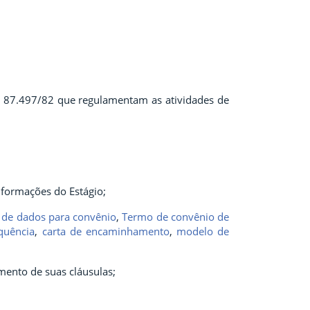
n.º 87.497/82 que regulamentam as atividades de
nformações do Estágio;
 de dados para convênio
,
Termo de convênio de
quência
,
carta de encaminhamento
,
modelo de
ento de suas cláusulas;