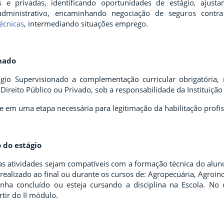
cas e privadas, identificando oportunidades de estágio, ajus
ministrativo, encaminhando negociação de seguros contra a
técnicas
, intermediando situações emprego.
onado
ágio Supervisionado a complementação curricular obrigatória,
 Direito Público ou Privado, sob a responsabilidade da Instituição
se em uma etapa necessária para legitimação da habilitação profi
o do estágio
s atividades sejam compatíveis com a formação técnica do aluno
 realizado ao final ou durante os cursos de: Agropecuária, Agroin
tenha concluído
ou esteja cursando a disciplina na Escola. No
tir do II módulo.