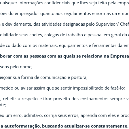
uaisquer informações confidenciais que lhes seja feita pela empr
isões do empregador quanto aos regulamentos e normas da empr
va e devidamente, das atividades designadas pelo Supervisor/ Chef
dialidade seus chefes, colegas de trabalho e pessoal em geral da
de cuidado com os materiais, equipamentos e ferramentas da e
aborar com as pessoas com as quais se relaciona na Empresa
soas pelo nome;
feiçoar sua forma de comunicação e postura;
etido ou avisar assim que se sentir impossibilitado de fazê-lo;
as, refletir a respeito e tirar proveito dos ensinamentos sempre 
nte;
u um erro, admita-o, corrija seus erros, aprenda com eles e proc
ua
autoformatação
, buscando atualizar-se constantemente.