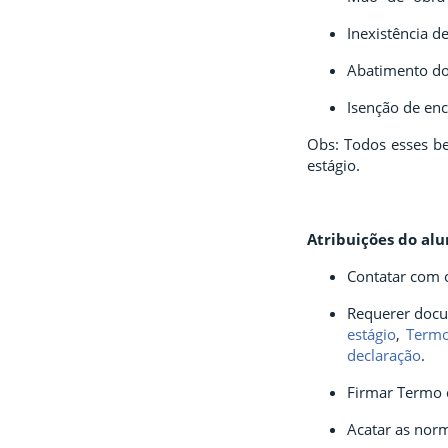
Fim da navegação
Inexistência d
Abatimento do
Isenção de enca
Obs: Todos esses be
estágio.
Atribuições do alu
Contatar com o
Requerer docu
estágio
,
Termo
declaração
.
Firmar
Termo 
Acatar as norm