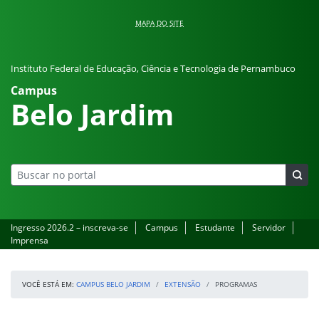
Pular para o conteúdo
MAPA DO SITE
Instituto Federal de Educação, Ciência e Tecnologia de Pernambuco
Campus
Belo Jardim
Ingresso 2026.2 – inscreva-se
Campus
Estudante
Servidor
Imprensa
VOCÊ ESTÁ EM:
CAMPUS BELO JARDIM
EXTENSÃO
PROGRAMAS