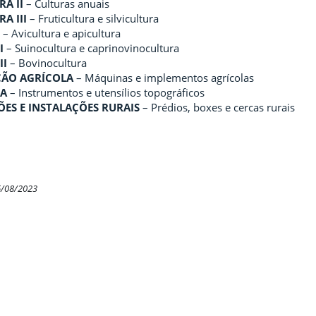
A II
– Culturas anuais
A III
– Fruticultura e silvicultura
– Avicultura e apicultura
I
– Suinocultura e caprinovinocultura
II
– Bovinocultura
ÇÃO AGRÍCOLA
– Máquinas e implementos agrícolas
IA
– Instrumentos e utensílios topográficos
ES E INSTALAÇÕES RURAIS
– Prédios, boxes e cercas rurais
6/08/2023