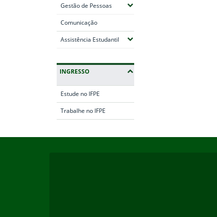
(Expandir submenus)
Gestão de Pessoas
Comunicação
(Expandir submenus)
Assistência Estudantil
INGRESSO
Estude no IFPE
Trabalhe no IFPE
Início do rodapé
Fim da navegação