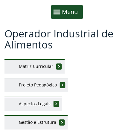
Início da navegação
Mostrar
Menu
Operador Industrial de
Fim da navegação
Início do conteúdo
Alimentos
Matriz Curricular
Projeto Pedagógico
Aspectos Legais
Gestão e Estrutura