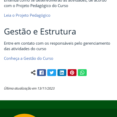
com o Projeto Pedagógico do Curso
Leia o Projeto Pedagógico
Gestão e Estrutura
Entre em contato com os responsáveis pelo gerenciamento
das atividades do curso
Conheça a Gestão do Curso
Facebook
Twitter
LinkedIn
Pinterest
WhatsApp
Compartilhar conteúdo:
Última atualização em 13/11/2023
Início do rodapé
Fim do conteúdo