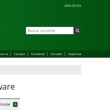
MAPA DO SITE
eva-se
Campus
Estudante
Servidor
Imprensa
ware
ricular