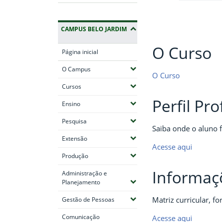
CAMPUS BELO JARDIM
O Curso
Página inicial
(Expandir submenus)
O Campus
O Curso
(Expandir submenus)
Cursos
Perfil Pro
(Expandir submenus)
Ensino
(Expandir submenus)
Pesquisa
Saiba onde o aluno f
(Expandir submenus)
Extensão
Acesse aqui
(Expandir submenus)
Produção
Informaç
Administração e
(Expandir submenus)
Planejamento
(Expandir submenus)
Matriz curricular, f
Gestão de Pessoas
Comunicação
Acesse aqui