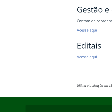
Gestão e 
Contato da coordenaç
Acesse aqui
Editais
Acesse aqui
Última atualização em 1
Início do rodapé
Fim do conteúdo