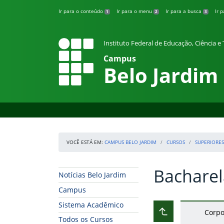
Pular para o conteúdo
Ir para o conteúdo
Ir para o menu
Ir para a busca
Ir 
1
2
3
Instituto Federal de Educação, Ciência 
Campus
Belo Jardim
VOCÊ ESTÁ EM:
CAMPUS BELO JARDIM
CURSOS
SUPERIORES
Bacharel
Início da navegação
Início do conteúdo
Notícias Belo Jardim
Campus
Sistema Acadêmico
Corpo
Subir ao nível ant
Todos os Cursos