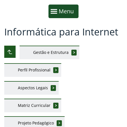
Início da navegação
Mostrar
Menu
Informática para Internet
Fim da navegação
Início do conteúdo
Gestão e Estrutura
Subir ao nível anterior
Perfil Profissional
Aspectos Legais
Matriz Curricular
Projeto Pedagógico