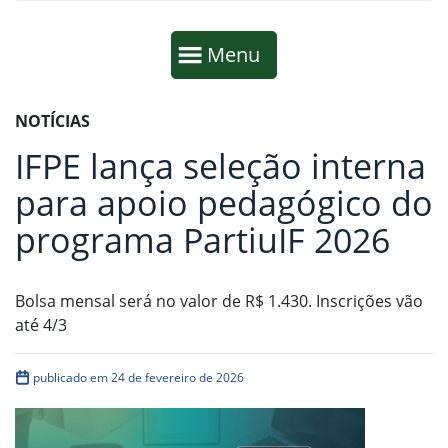
Início da navegação
Mostrar
Menu
Fim da navegação
Início do conteúdo
NOTÍCIAS
IFPE lança seleção interna
para apoio pedagógico do
programa PartiuIF 2026
Bolsa mensal será no valor de R$ 1.430. Inscrições vão
até 4/3
publicado em 24 de fevereiro de 2026