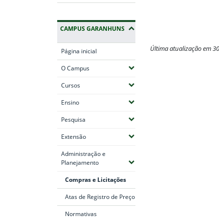
CAMPUS GARANHUNS
Última atualização em 3
Página inicial
Fim do conteúdo
(Expandir submenus)
O Campus
(Expandir submenus)
Cursos
(Expandir submenus)
Ensino
(Expandir submenus)
Pesquisa
(Expandir submenus)
Extensão
Administração e
(Expandir submenus)
Planejamento
Compras e Licitações
Atas de Registro de Preço
Normativas