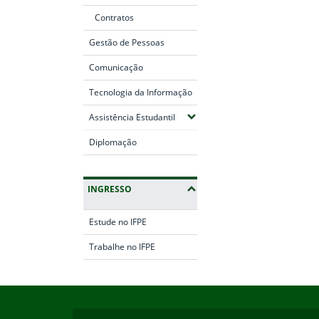
Contratos
Gestão de Pessoas
Comunicação
Tecnologia da Informação
(Expandir submenus)
Assistência Estudantil
Diplomação
INGRESSO
Estude no IFPE
Trabalhe no IFPE
Início do rodapé
Fim da navegação