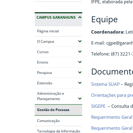
IFPE, elaborada pel
Equipe
CAMPUS GARANHUNS
Página inicial
Coordenadora:
Let
(Expandir submenus)
O Campus
E-mail: cgpe@garanh
(Expandir submenus)
Cursos
Telefone: (87) 3221
(Expandir submenus)
Ensino
Documento
(Expandir submenus)
Pesquisa
(Expandir submenus)
Extensão
Sistema SUAP
– Regi
Administração e
Orientações para p
(Expandir submenus)
Planejamento
SIGEPE
– Consulta de
Gestão de Pessoas
Requerimento Geral
Comunicação
Requerimento Geral
Tecnologia da Informação