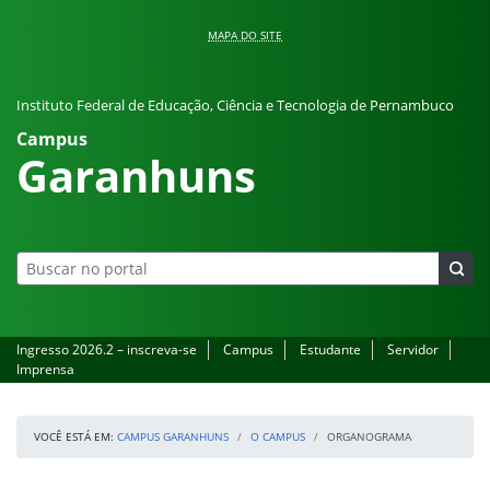
Pular para o conteúdo
MAPA DO SITE
Instituto Federal de Educação, Ciência e Tecnologia de Pernambuco
Campus
Garanhuns
Ingresso 2026.2 – inscreva-se
Campus
Estudante
Servidor
Imprensa
VOCÊ ESTÁ EM:
CAMPUS GARANHUNS
O CAMPUS
ORGANOGRAMA