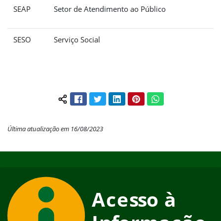
SEAP
Setor de Atendimento ao Público
SESO
Serviço Social
Facebook
Twitter
LinkedIn
Pinterest
WhatsApp
Compartilhar conteúdo:
Última atualização em 16/08/2023
Início do rodapé
Fim do conteúdo