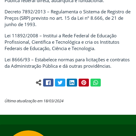
Pública federal direta, autárquica e fundacional.
Decreto 7892/2013 – Regulamenta o Sistema de Registro de
Preços (SRP) previsto no art. 15 da Lei nº 8.666, de 21 de
junho de 1993.
Lei 11892/2008 – Institui a Rede Federal de Educação
Profissional, Científica e Tecnológica e cria os Institutos
Federais de Educação, Ciência e Tecnologia.
Lei 8666/93 – Estabelece normas para licitações e contratos
da Administração Pública e dá outras providências.
Facebook
Twitter
LinkedIn
Pinterest
WhatsApp
Compartilhar conteúdo:
Última atualização em 18/03/2024
Início do rodapé
Fim do conteúdo