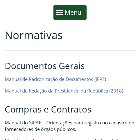
Início da navegação
Mostrar
Menu
Normativas
Fim da navegação
Início do conteúdo
Documentos Gerais
Manual de Padronização de Documentos (IFPE)
Manual de Redação da Presidência da República (2018)
Compras e Contratos
Manual do SICAF – Orientações para registro no cadastro de
fornecedores de órgãos públicos.