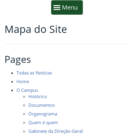
Início da navegação
Mostrar
Menu
Mapa do Site
Fim da navegação
Início do conteúdo
Pages
Todas as Notícias
Home
O Campus
Histórico
Documentos
Organograma
Quem é quem
Gabinete da Direção-Geral