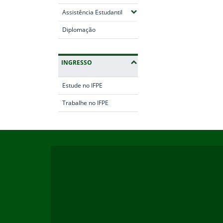
(Expandir submenus)
Assistência Estudantil
Diplomação
INGRESSO
Estude no IFPE
Trabalhe no IFPE
Início do rodapé
Fim da navegação