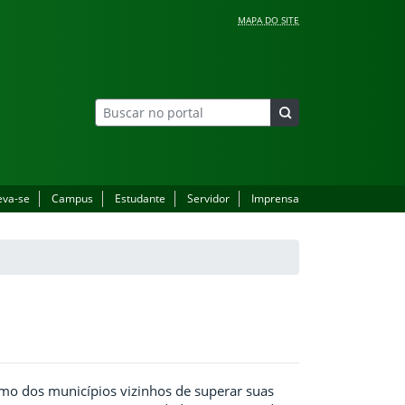
MAPA DO SITE
eva-se
Campus
Estudante
Servidor
Imprensa
mo dos municípios vizinhos de superar suas