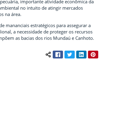
opecuária, importante atividade econômica da
ambiental no intuito de atingir mercados
s na área.
e mananciais estratégicos para assegurar a
ional, a necessidade de proteger os recursos
ompõem as bacias dos rios Mundaú e Canhoto.
Facebook
Twitter
LinkedIn
Pinterest
Compartilhar conteúdo: