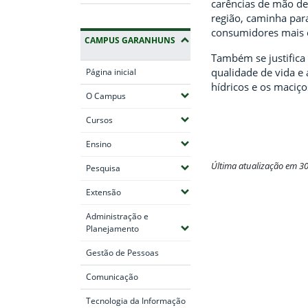
carências de mão de
região, caminha para
consumidores mais e
CAMPUS GARANHUNS
Também se justifica
qualidade de vida e
Página inicial
hídricos e os maciç
(Expandir submenus)
O Campus
(Expandir submenus)
Cursos
(Expandir submenus)
Ensino
Última atualização em 3
(Expandir submenus)
Pesquisa
Fim do conteúdo
(Expandir submenus)
Extensão
Administração e
(Expandir submenus)
Planejamento
Gestão de Pessoas
Comunicação
Tecnologia da Informação