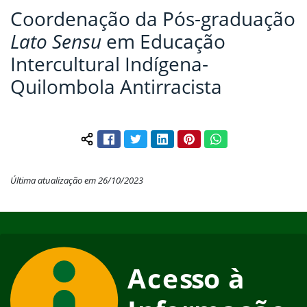
Coordenação da Pós-graduação
Lato Sensu
em Educação
Intercultural Indígena-
Quilombola Antirracista
Facebook
Twitter
LinkedIn
Pinterest
WhatsApp
Compartilhar conteúdo:
Última atualização em 26/10/2023
Início do rodapé
Fim do conteúdo