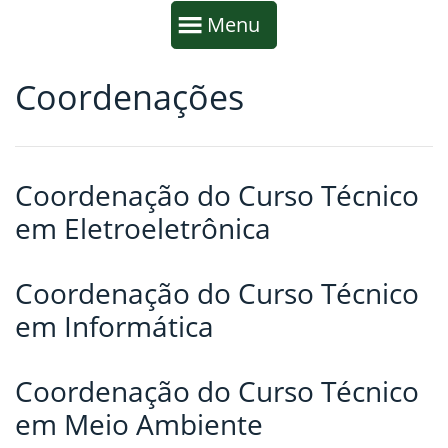
Início da navegação
Mostrar
Menu
Coordenações
Fim da navegação
Início do conteúdo
Coordenação do Curso Técnico
em Eletroeletrônica
Coordenação do Curso Técnico
em Informática
Coordenação do Curso Técnico
em Meio Ambiente