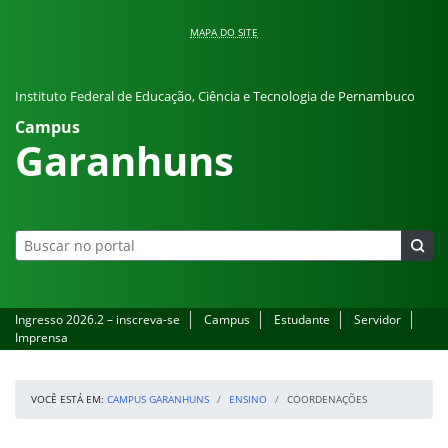
Pular para o conteúdo
MAPA DO SITE
Instituto Federal de Educação, Ciência e Tecnologia de Pernambuco
Campus
Garanhuns
Ingresso 2026.2 – inscreva-se
Campus
Estudante
Servidor
Imprensa
VOCÊ ESTÁ EM:
CAMPUS GARANHUNS
ENSINO
COORDENAÇÕES