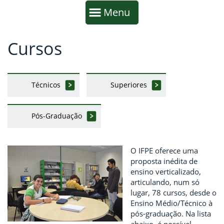
Início da navegação
Mostrar
Menu
Cursos
Fim da navegação
Início do conteúdo
Técnicos
Superiores
Pós-Graduação
O IFPE oferece uma
proposta inédita de
ensino verticalizado,
articulando, num só
lugar, 78 cursos, desde o
Ensino Médio/Técnico à
pós-graduação. Na lista
abaixo, é possível