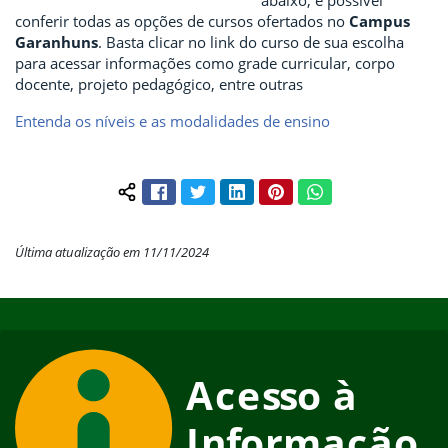
conferir todas as opções de cursos ofertados no
Campus
Garanhuns
. Basta clicar no link do curso de sua escolha
para acessar informações como grade curricular, corpo
docente, projeto pedagógico, entre outras
Entenda os níveis e as modalidades de ensino
Facebook
Twitter
LinkedIn
Pinterest
WhatsApp
Compartilhar conteúdo:
Última atualização em 11/11/2024
Início do rodapé
Fim do conteúdo