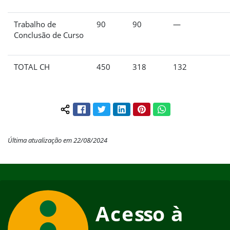
Trabalho de
90
90
—
Conclusão de Curso
TOTAL CH
450
318
132
Facebook
Twitter
LinkedIn
Pinterest
WhatsApp
Compartilhar conteúdo:
Última atualização em 22/08/2024
Início do rodapé
Fim do conteúdo