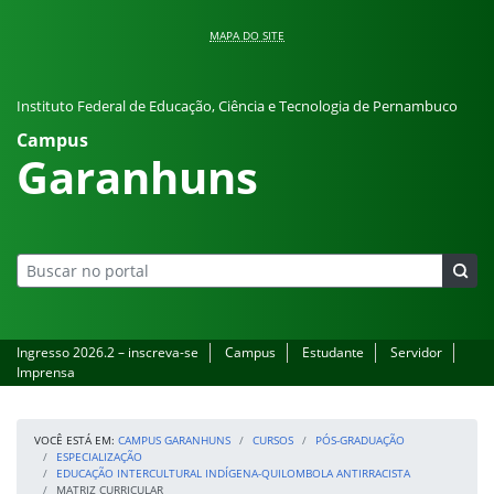
Pular para o conteúdo
MAPA DO SITE
Instituto Federal de Educação, Ciência e Tecnologia de Pernambuco
Campus
Garanhuns
Ingresso 2026.2 – inscreva-se
Campus
Estudante
Servidor
Imprensa
VOCÊ ESTÁ EM:
CAMPUS GARANHUNS
CURSOS
PÓS-GRADUAÇÃO
ESPECIALIZAÇÃO
EDUCAÇÃO INTERCULTURAL INDÍGENA-QUILOMBOLA ANTIRRACISTA
MATRIZ CURRICULAR