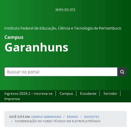
Pular para o conteúdo
MAPA DO SITE
Instituto Federal de Educação, Ciência e Tecnologia de Pernambuco
Campus
Garanhuns
Ingresso 2026.2 – inscreva-se
Campus
Estudante
Servidor
Imprensa
VOCÊ ESTÁ EM:
CAMPUS GARANHUNS
ENSINO
DOCENTES
COORDENAÇÃO DO CURSO TÉCNICO EM ELETROELETRÔNICA