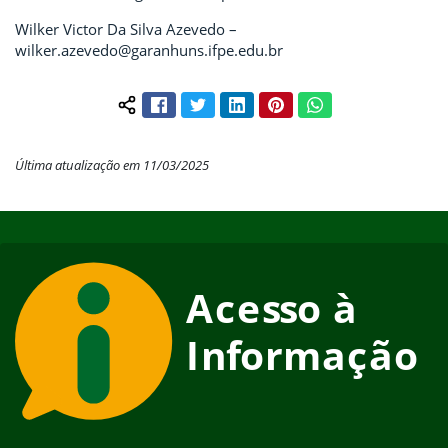
Wilker Victor Da Silva Azevedo –
wilker.azevedo@garanhuns.ifpe.edu.br
Facebook
Twitter
LinkedIn
Pinterest
WhatsApp
Compartilhar conteúdo:
Última atualização em 11/03/2025
Início do rodapé
Fim do conteúdo