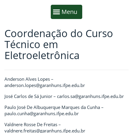
Início da navegação
Mostrar
Menu
Coordenação do Curso
Fim da navegação
Início do conteúdo
Técnico em
Eletroeletrônica
Anderson Alves Lopes –
anderson.lopes@garanhuns.ifpe.edu.br
José Carlos de Sá Junior – carlos.sa@garanhuns.ifpe.edu.br
Paulo José De Albuquerque Marques da Cunha –
paulo.cunha@garanhuns.ifpe.edu.br
Valdnere Rosse De Freitas –
valdnere.freitas@garanhuns.ifpe.edu.br