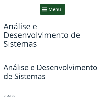
Início da navegação
Mostrar
Menu
Análise e
Fim da navegação
Início do conteúdo
Desenvolvimento de
Sistemas
Análise e Desenvolvimento
de Sistemas
o curso