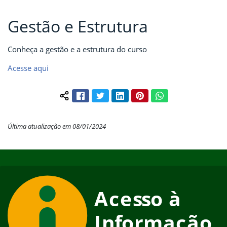
Gestão e Estrutura
Conheça a gestão e a estrutura do curso
Acesse aqui
Facebook
Twitter
LinkedIn
Pinterest
WhatsApp
Compartilhar conteúdo:
Última atualização em 08/01/2024
Início do rodapé
Fim do conteúdo