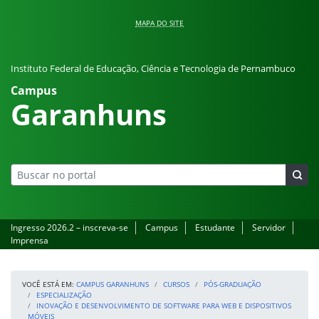
Pular para o conteúdo
MAPA DO SITE
Instituto Federal de Educação, Ciência e Tecnologia de Pernambuco
Campus
Garanhuns
Ingresso 2026.2 – inscreva-se
Campus
Estudante
Servidor
Imprensa
VOCÊ ESTÁ EM:
CAMPUS GARANHUNS
CURSOS
PÓS-GRADUAÇÃO
ESPECIALIZAÇÃO
INOVAÇÃO E DESENVOLVIMENTO DE SOFTWARE PARA WEB E DISPOSITIVOS
MÓVEIS