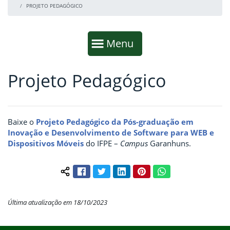
PROJETO PEDAGÓGICO
Início da navegação
Mostrar
Menu
Projeto Pedagógico
Fim da navegação
Início do conteúdo
Baixe o
Projeto Pedagógico da Pós-graduação em
Inovação e Desenvolvimento de Software para WEB e
Dispositivos Móveis
do IFPE –
Campus
Garanhuns.
Facebook
Twitter
LinkedIn
Pinterest
WhatsApp
Compartilhar conteúdo:
Última atualização em 18/10/2023
Início do rodapé
Fim do conteúdo