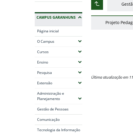
Gestã
Subir ao nível ant
CAMPUS GARANHUNS
Projeto Pedag
Página inicial
(Expandir submenus)
O Campus
(Expandir submenus)
Cursos
(Expandir submenus)
Ensino
(Expandir submenus)
Pesquisa
Última atualização em 1
(Expandir submenus)
Extensão
Fim do conteúdo
Administração e
(Expandir submenus)
Planejamento
Gestão de Pessoas
Comunicação
Tecnologia da Informação