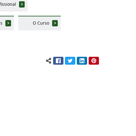
fissional
is
O Curso
Facebook
Twitter
LinkedIn
Pinterest
Compartilhar conteúdo: