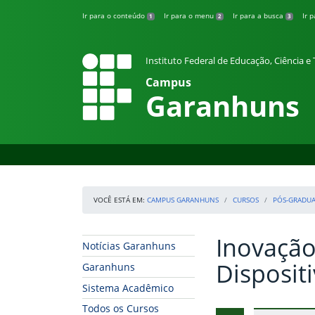
Pular para o conteúdo
Ir para o conteúdo
Ir para o menu
Ir para a busca
Ir 
1
2
3
Instituto Federal de Educação, Ciência 
Campus
Garanhuns
VOCÊ ESTÁ EM:
CAMPUS GARANHUNS
CURSOS
PÓS-GRADU
Inovação
Início da navegação
Início do conteúdo
Notícias Garanhuns
Disposit
Garanhuns
Sistema Acadêmico
Todos os Cursos