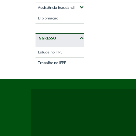
(Expandir submenus)
Assistência Estudantil
Diplomação
INGRESSO
Estude no IFPE
Trabalhe no IFPE
Início do rodapé
Fim da navegação