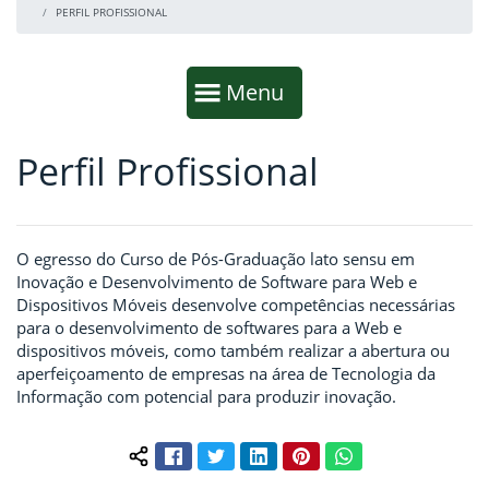
PERFIL PROFISSIONAL
Início da navegação
Mostrar
Menu
Perfil Profissional
Fim da navegação
Início do conteúdo
O egresso do Curso de Pós-Graduação lato sensu em
Inovação e Desenvolvimento de Software para Web e
Dispositivos Móveis desenvolve competências necessárias
para o desenvolvimento de softwares para a Web e
dispositivos móveis, como também realizar a abertura ou
aperfeiçoamento de empresas na área de Tecnologia da
Informação com potencial para produzir inovação.
Facebook
Twitter
LinkedIn
Pinterest
WhatsApp
Compartilhar conteúdo: