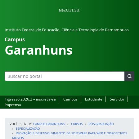
Pular para o conteúdo
MAPA DO SITE
Instituto Federal de Educação, Ciência e Tecnologia de Pernambuco
Campus
Garanhuns
Ingresso 2026.2 – inscreva-se
Campus
Estudante
Servidor
Imprensa
VOCÊ ESTÁ EM:
CAMPUS GARANHUNS
CURSOS
PÓS-GRADUAÇÃO
ESPECIALIZAÇÃO
INOVAÇÃO E DESENVOLVIMENTO DE SOFTWARE PARA WEB E DISPOSITIVOS
MÓVEIS