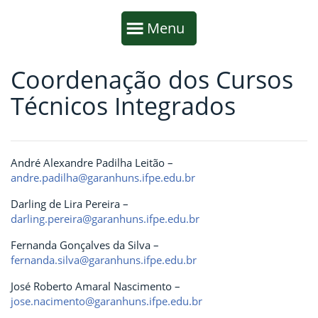
Início da navegação
Mostrar
Menu
Coordenação dos Cursos
Fim da navegação
Início do conteúdo
Técnicos Integrados
André Alexandre Padilha Leitão –
andre.padilha@garanhuns.ifpe.edu.br
Darling de Lira Pereira –
darling.pereira@garanhuns.ifpe.edu.br
Fernanda Gonçalves da Silva –
fernanda.silva@garanhuns.ifpe.edu.br
José Roberto Amaral Nascimento –
jose.nacimento@garanhuns.ifpe.edu.br