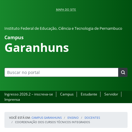
Pular para o conteúdo
MAPA DO SITE
Instituto Federal de Educação, Ciência e Tecnologia de Pernambuco
Campus
Garanhuns
Ingresso 2026.2 – inscreva-se
Campus
Estudante
Servidor
Imprensa
VOCÊ ESTÁ EM:
CAMPUS GARANHUNS
ENSINO
DOCENTES
COORDENAÇÃO DOS CURSOS TÉCNICOS INTEGRADOS