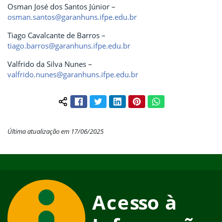
Osman José dos Santos Júnior –
osman.santos@garanhuns.ifpe.edu.br
Tiago Cavalcante de Barros –
tiago.barros@garanhuns.ifpe.edu.br
Valfrido da Silva Nunes –
valfrido.nunes@garanhuns.ifpe.edu.br
Facebook
Twitter
LinkedIn
Pinterest
WhatsApp
Compartilhar conteúdo:
Última atualização em 17/06/2025
Início do rodapé
Fim do conteúdo