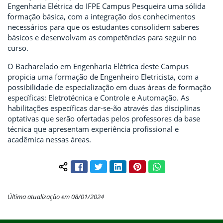
Engenharia Elétrica do IFPE Campus Pesqueira uma sólida
formação básica, com a integração dos conhecimentos
necessários para que os estudantes consolidem saberes
básicos e desenvolvam as competências para seguir no
curso.
O Bacharelado em Engenharia Elétrica deste Campus
propicia uma formação de Engenheiro Eletricista, com a
possibilidade de especialização em duas áreas de formação
específicas: Eletrotécnica e Controle e Automação. As
habilitações específicas dar-se-ão através das disciplinas
optativas que serão ofertadas pelos professores da base
técnica que apresentam experiência profissional e
acadêmica nessas áreas.
Facebook
Twitter
LinkedIn
Pinterest
WhatsApp
Compartilhar conteúdo:
Última atualização em 08/01/2024
Início do rodapé
Fim do conteúdo