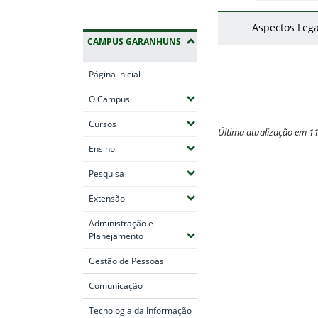
Aspectos Lega
CAMPUS GARANHUNS
Página inicial
(Expandir submenus)
O Campus
(Expandir submenus)
Cursos
Última atualização em 1
(Expandir submenus)
Ensino
Fim do conteúdo
(Expandir submenus)
Pesquisa
(Expandir submenus)
Extensão
Administração e
(Expandir submenus)
Planejamento
Gestão de Pessoas
Comunicação
Tecnologia da Informação