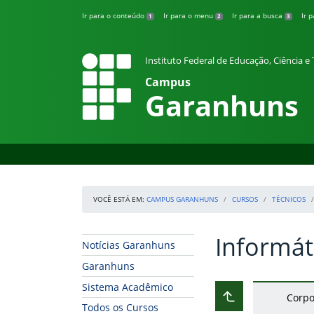
Pular para o conteúdo
Ir para o conteúdo
Ir para o menu
Ir para a busca
Ir 
1
2
3
Instituto Federal de Educação, Ciência 
Campus
Garanhuns
VOCÊ ESTÁ EM:
CAMPUS GARANHUNS
CURSOS
TÉCNICOS
Informát
Início da navegação
Início do conteúdo
Notícias Garanhuns
Garanhuns
Sistema Acadêmico
Corpo
Subir ao nível ant
Todos os Cursos