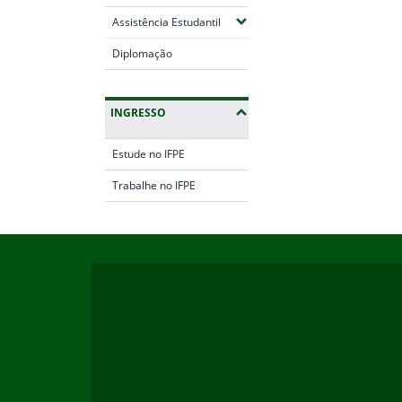
(Expandir submenus)
Assistência Estudantil
Diplomação
INGRESSO
Estude no IFPE
Trabalhe no IFPE
Início do rodapé
Fim da navegação