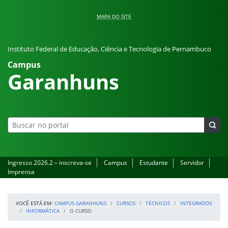
Pular para o conteúdo
MAPA DO SITE
Instituto Federal de Educação, Ciência e Tecnologia de Pernambuco
Campus
Garanhuns
Ingresso 2026.2 – inscreva-se
Campus
Estudante
Servidor
Imprensa
VOCÊ ESTÁ EM:
CAMPUS GARANHUNS
CURSOS
TÉCNICOS
INTEGRADOS
INFORMÁTICA
O CURSO