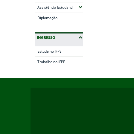
(Expandir submenus)
Assistência Estudantil
Diplomação
INGRESSO
Estude no IFPE
Trabalhe no IFPE
Início do rodapé
Fim da navegação