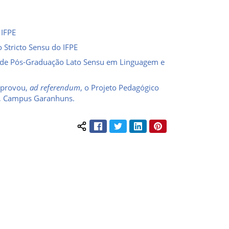
 IFPE
 Stricto Sensu do IFPE
o de Pós-Graduação Lato Sensu em Linguagem e
 aprovou,
ad referendum
, o Projeto Pedagógico
E, Campus Garanhuns.
Facebook
Twitter
LinkedIn
Pinterest
Compartilhar conteúdo: