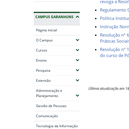
revoga a Reso
Regulamento G
CAMPUS GARANHUNS
Política Insti
Instrução Norm
Página inicial
Resolução nº 
(Expandir submenus)
O Campus
Práticas Socia
Resolução nº 
(Expandir submenus)
Cursos
do curso de P
(Expandir submenus)
Ensino
(Expandir submenus)
Pesquisa
(Expandir submenus)
Extensão
Última atualização em 1
Administração e
(Expandir submenus)
Planejamento
Fim do conteúdo
Gestão de Pessoas
Comunicação
Tecnologia da Informação