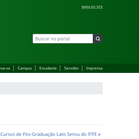
MAPA DO SITE
eva-se
Campus
Estudante
Servidor
Imprensa
 Cursos de Pós-Graduação Lato Sensu do IFPE e