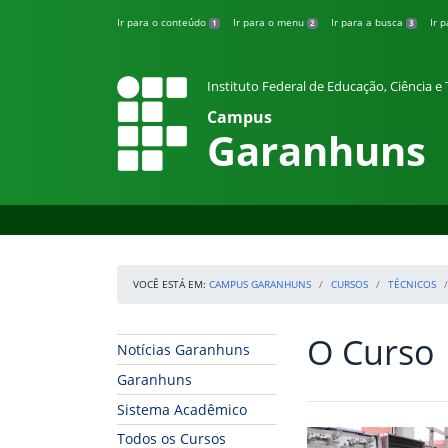
Pular para o conteúdo
Ir para o conteúdo
Ir para o menu
Ir para a busca
Ir 
1
2
3
Instituto Federal de Educação, Ciência 
Campus
Garanhuns
VOCÊ ESTÁ EM:
CAMPUS GARANHUNS
CURSOS
TÉCNICOS
O Curso
Início da navegação
Início do conteúdo
Notícias Garanhuns
Garanhuns
Sistema Acadêmico
Todos os Cursos