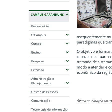
CAMPUS GARANHUNS
Página inicial
(Expandir submenus)
O Campus
nsequentemente muda
paradigmas que tran
(Expandir submenus)
Cursos
O objetivo é formar
(Expandir submenus)
Ensino
capazes de atuar na
(Expandir submenus)
Pesquisa
tratando de sistema
modo a atender e co
(Expandir submenus)
Extensão
econômico da região
Administração e
(Expandir submenus)
Planejamento
Gestão de Pessoas
Comunicação
Última atualização em 3
Tecnologia da Informação
Fim do conteúdo