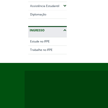
(Expandir submenus)
Assistência Estudantil
Diplomação
INGRESSO
Estude no IFPE
Trabalhe no IFPE
Início do rodapé
Fim da navegação