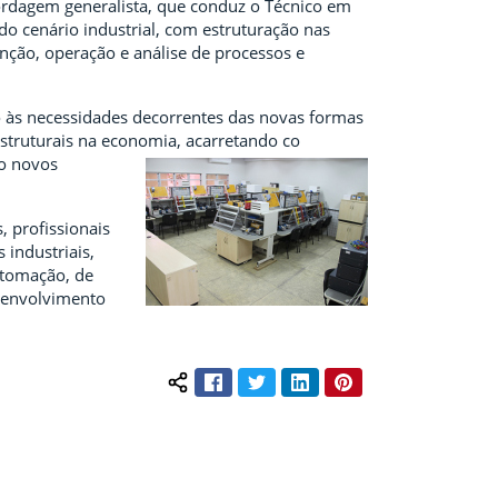
bordagem generalista, que conduz o Técnico em
do cenário industrial, com estruturação nas
nção, operação e análise de processos e
o às necessidades decorrentes das novas formas
truturais na economia, acarretando co
do novos
 profissionais
industriais,
utomação, de
senvolvimento
Facebook
Twitter
LinkedIn
Pinterest
Compartilhar conteúdo: