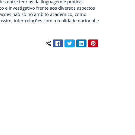
s entre teorias da linguagem e práticas
co e investigativo frente aos diversos aspectos
uações não só no âmbito acadêmico, como
ssim, inter-relações com a realidade nacional e
Facebook
Twitter
LinkedIn
Pinterest
Compartilhar conteúdo: