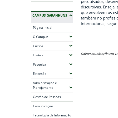
pesquisador, desenv
discursivas. Enseja,
que envolvem os es
CAMPUS GARANHUNS
também no profissio
internacional, segun
Página inicial
(Expandir submenus)
O Campus
(Expandir submenus)
Cursos
Última atualização em 1
(Expandir submenus)
Ensino
Fim do conteúdo
(Expandir submenus)
Pesquisa
(Expandir submenus)
Extensão
Administração e
(Expandir submenus)
Planejamento
Gestão de Pessoas
Comunicação
Tecnologia da Informação