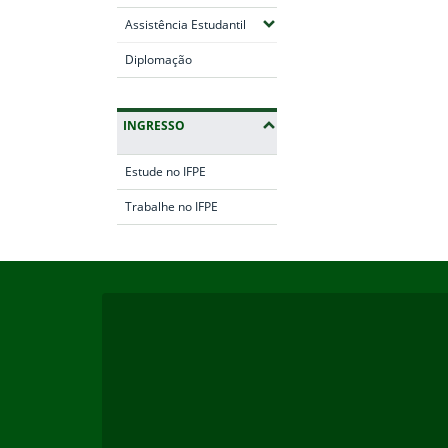
(Expandir submenus)
Assistência Estudantil
Diplomação
INGRESSO
Estude no IFPE
Trabalhe no IFPE
Início do rodapé
Fim da navegação